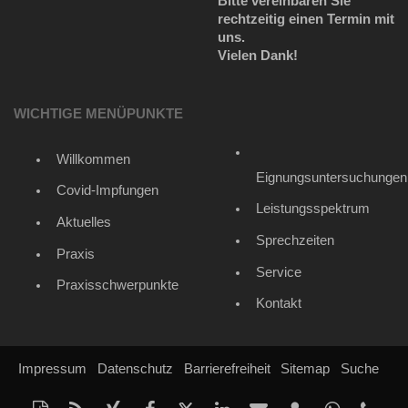
Bitte vereinbaren Sie
rechtzeitig einen Termin mit
uns.
Vielen Dank!
WICHTIGE MENÜPUNKTE
Willkommen
Eignungsuntersuchungen
Covid-Impfungen
Leistungsspektrum
Aktuelles
Sprechzeiten
Praxis
Service
Praxisschwerpunkte
Kontakt
Impressum
Datenschutz
Barrierefreiheit
Sitemap
Suche
Diese
RSS-
Auf
Auf
Auf
Auf
Per
vCard
Auf
tel